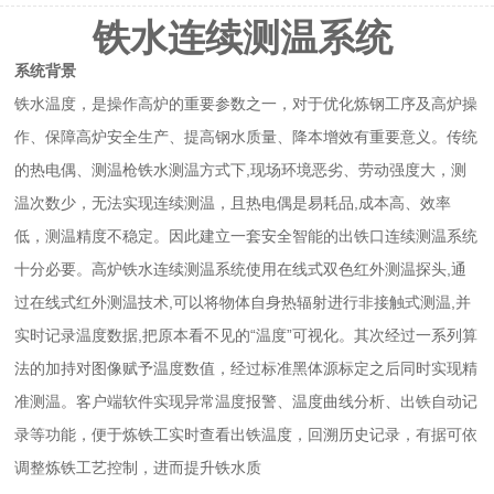
铁水连续测温系统
系统背景
铁水温度，是操作高炉的重要参数之一，对于优化炼钢工序及高炉操
作、保障高炉安全生产、提高钢水质量、降本增效有重要意义。传统
的热电偶、测温枪铁水测温方式下,现场环境恶劣、劳动强度大，测
温次数少，无法实现连续测温，且热电偶是易耗品,成本高、效率
低，测温精度不稳定。因此建立一套安全智能的出铁口连续测温系统
十分必要。高炉铁水连续测温系统使用在线式双色红外测温探头,通
过在线式红外测温技术,可以将物体自身热辐射进行非接触式测温,并
实时记录温度数据,把原本看不见的“温度”可视化。其次经过一系列算
法的加持对图像赋予温度数值，经过标准黑体源标定之后同时实现精
准测温。客户端软件实现异常温度报警、温度曲线分析、出铁自动记
录等功能，便于炼铁工实时查看出铁温度，回溯历史记录，有据可依
调整炼铁工艺控制，进而提升铁水质